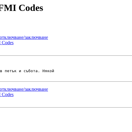
 FMI Codes
а отключване/заключване
I Codes
в петък и събота. Някой

а отключване/заключване
I Codes