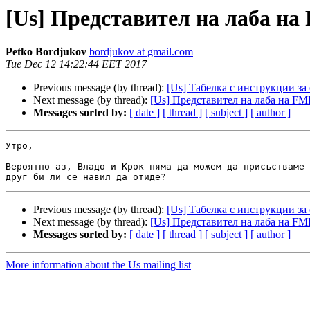
[Us] Представител на лаба на
Petko Bordjukov
bordjukov at gmail.com
Tue Dec 12 14:22:44 EET 2017
Previous message (by thread):
[Us] Табелка с инструкции з
Next message (by thread):
[Us] Представител на лаба на FM
Messages sorted by:
[ date ]
[ thread ]
[ subject ]
[ author ]
Утро,

Вероятно аз, Владо и Крок няма да можем да присъстваме 
Previous message (by thread):
[Us] Табелка с инструкции з
Next message (by thread):
[Us] Представител на лаба на FM
Messages sorted by:
[ date ]
[ thread ]
[ subject ]
[ author ]
More information about the Us mailing list