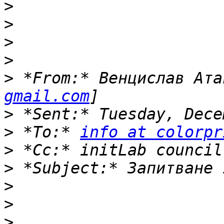
>
>
>
>
>
 *From:* Венцислав Ата
gmail.com
>
>
 *To:* 
info at colorpr
>
>
>
>
>