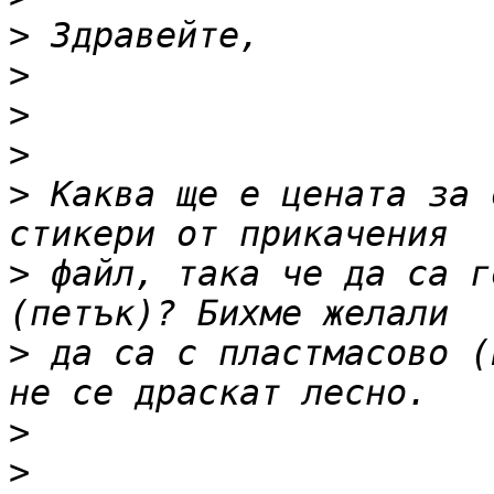
>
>
>
>
>
 Каква ще е цената за 
>
 файл, така че да са г
>
 да са с пластмасово (
>
>