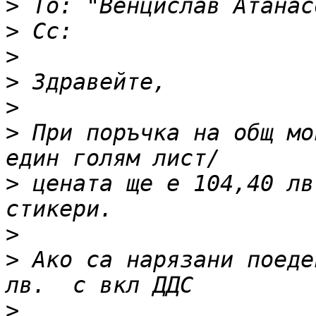
>
 To: "Венцислав Атанас
>
>
>
>
>
 При поръчка на общ мо
>
 цената ще е 104,40 лв
>
>
 Ако са нарязани поеден
>