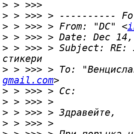
>
>
>
 > >>> > From: "DC" <
i
>
>
 > >>> > Subject: RE: 
>
 > >>> > To: "Венцисла
gmail.com
>
>
>
>