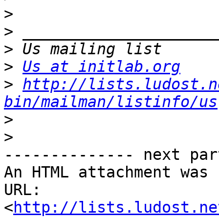
>
>
>
>
Us at initlab.org
>
http://lists.ludost.n
bin/mailman/listinfo/us
>
>
-------------- next par
An HTML attachment was 
URL: 
<
http://lists.ludost.ne