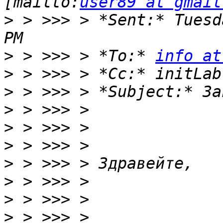
[mailto:
user89 at gmail
>
 > >>> > *Sent:* Tuesd
>
 > >>> > *To:* 
info at
>
>
>
>
>
>
>
>
>