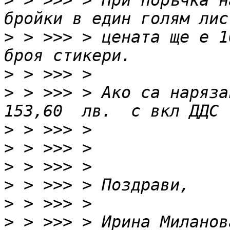
>
 > >>> > При поръчка н
>
 > >>> > цената ще е 1
>
>
 > >>> > Ако са наряза
>
>
>
>
>
>