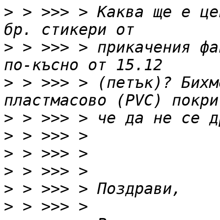
>
 > >>> > Каква ще е це
>
 > >>> > прикачения фа
>
 > >>> > (петък)? Бихм
>
>
>
>
>
>