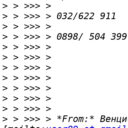
>
>
>
>
>
>
>
>
>
>
>
>
 > >>> > *From:* Венци