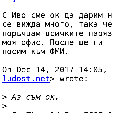
С Иво сме ок да дарим н
се вижда много, така че

поръчвам всичките наряз
моя офис. После ще ги

носим към ФМИ.

On Dec 14, 2017 14:05, 
ludost.net
> wrote:

>
>