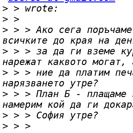
>
>
>
 > > Ако сега поръчаме
>
 > > за да ги вземе ку
>
 > > ние да платим печ
>
 > > План Б - плащаме 
>
>