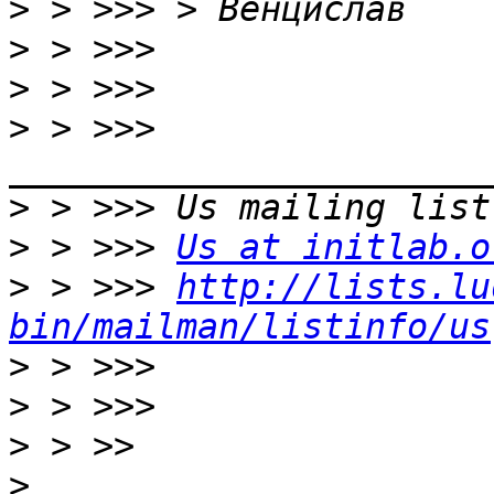
>
>
>
>
 > >>> 
>
>
 > >>> 
Us at initlab.o
>
 > >>> 
http://lists.lu
bin/mailman/listinfo/us
>
>
>
>