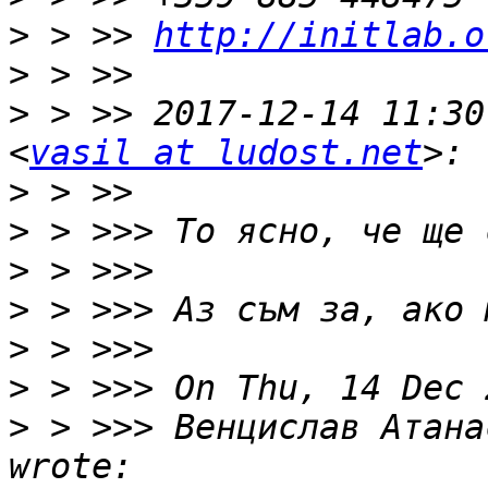
>
 > >> 
http://initlab.o
>
>
 > >> 2017-12-14 11:30
<
vasil at ludost.net
>
>
>
>
>
>
>
 > >>> Венцислав Атана