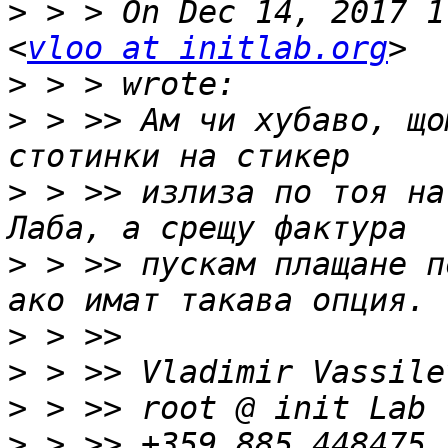
>
 > > On Dec 14, 2017 1
<
vloo at initlab.org
>
>
 > >> Ам чи хубаво, що
>
 > >> излиза по тоя на
>
 > >> пускам плащане п
>
>
>
>