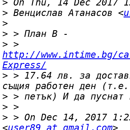
>
>
 Венцислав Атанасов <
u
>
>
>
 > 
http://www.intime.bg/ca
Express/
>
 > 17.64 лв. за достав
>
>
>
 > On Dec 14, 2017 1:2
<
user89 at gmail.com