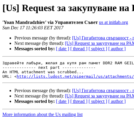
[Us] Request за закупуване на
'Yoan Mandradzhiev' via Управителен Съвет
us at initlab.org
Sun Dec 17 11:26:03 EET 2017
Previous message (by thread):
[Us] Гигабитова свързаност -
Next message (by thread):
[Us] Request за закупуване на РА
Messages sorted by:
[ date ]
[ thread ]
[ subject ]
[ author ]
Здравейте лабъри, желая да купя рам памет DDR2 RAM GEIL
-------------- next part --------------

An HTML attachment was scrubbed...

URL: <
http://lists.ludost.net/pipermail/us/attachments/
Previous message (by thread):
[Us] Гигабитова свързаност -
Next message (by thread):
[Us] Request за закупуване на РА
Messages sorted by:
[ date ]
[ thread ]
[ subject ]
[ author ]
More information about the Us mailing list