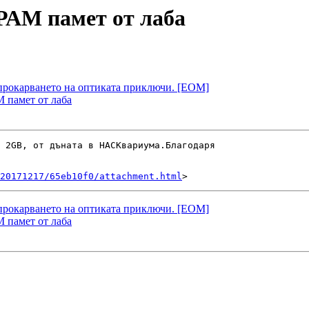
 РАМ памет от лаба
 прокарването на оптиката приключи. [EOM]
М памет от лаба
 2GB, от дъната в HACKвариума.Благодаря

20171217/65eb10f0/attachment.html
 прокарването на оптиката приключи. [EOM]
М памет от лаба