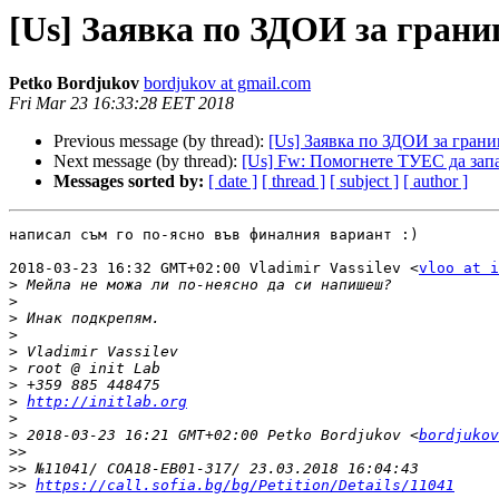
[Us] Заявка по ЗДОИ за грани
Petko Bordjukov
bordjukov at gmail.com
Fri Mar 23 16:33:28 EET 2018
Previous message (by thread):
[Us] Заявка по ЗДОИ за грани
Next message (by thread):
[Us] Fw: Помогнете ТУЕС да запа
Messages sorted by:
[ date ]
[ thread ]
[ subject ]
[ author ]
написал съм го по-ясно във финалния вариант :)

2018-03-23 16:32 GMT+02:00 Vladimir Vassilev <
vloo at i
>
>
>
>
>
>
>
>
http://initlab.org
>
>
 2018-03-23 16:21 GMT+02:00 Petko Bordjukov <
bordjukov
>>
>>
>>
https://call.sofia.bg/bg/Petition/Details/11041