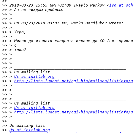
>>
>>
 2018-03-23 15:55 GMT+02:00 Ivaylo Markov <
ivo at sch
>>
>>
>>
>>
>>
>>
>>
>>
>>
>>
>>
>>
>>
>>
>>
>>
 > 
Us at initlab.org
>>
 > 
http://lists.ludost.net/cgi-bin/mailman/listinfo/u
>>
>>
>>
>>
>>
>>
 > 
Us at initlab.org
>>
 > 
http://lists.ludost.net/cgi-bin/mailman/listinfo/u
>>
>>
>>
>>
Us at initlab.org