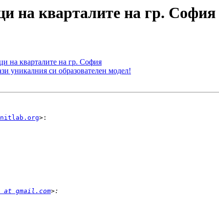
ци на кварталите на гр. София
ци на кварталите на гр. София
зи уникалния си образователен модел!
nitlab.org
>:

 at gmail.com