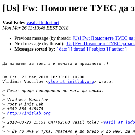
[Us] Fw: Помогнете ТУЕС да з
Vasil Kolev
vasil at ludost.net
Mon Mar 26 13:19:46 EEST 2018
Previous message (by thread):
[Us] Fw: Помогнете ТУЕС да 
Next message (by thread):
[Us] Fw: Помогнете ТУЕС да запа
Messages sorted by:
[ date ]
[ thread ]
[ subject ]
[ author ]
Да напомня за текста и печата и пращането :)

On Fri, 23 Mar 2018 16:33:01 +0200

Vladimir Vassilev <
vloo at initlab.org
> wrote:

>
>
>
>
>
>
http://initlab.org
>
>
 2018-03-23 15:51 GMT+02:00 Vasil Kolev <
vasil at ludo
>
>