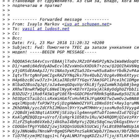
>
>
>
>
>
>
 > From: Ivaylo Markov <
ivo at schupen.net
>
 > To: 
vasil at ludost.net
>
>
>
>
>
>
>
>
>
>
>
>
>
>
>
>
>
>
>
>
>
>
>