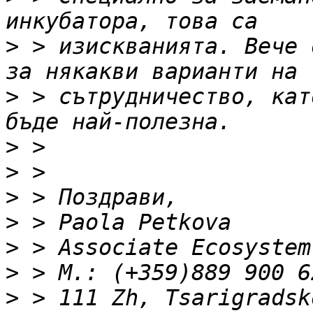
>
 > изискванията. Вече 
>
 > сътрудничество, кат
>
>
>
>
>
 > Associate Ecosystem
>
>