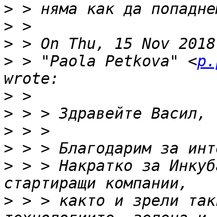
>
>
>
>
 > "Paola Petkova" <
p.
>
>
>
>
>
 > > Накратко за Инкуб
>
 > > както и зрели так