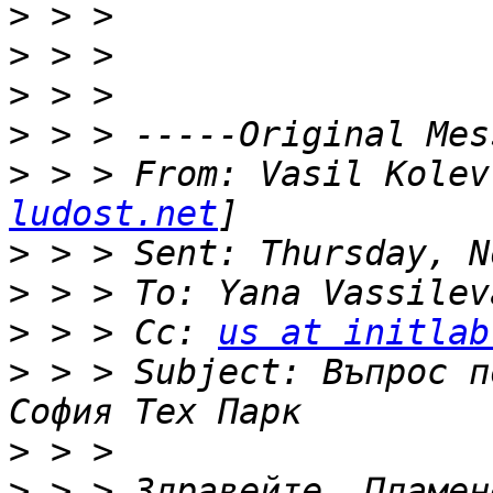
>
>
>
>
>
 > > From: Vasil Kolev
ludost.net
>
>
>
 > > Cc: 
us at initlab
>
 > > Subject: Въпрос п
>
>