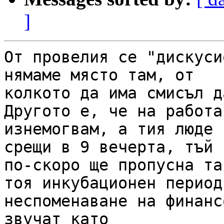
]
От провелия се "дискуси
нямаме място там, от

колкото да има смисъл д
Другото е, че на работа

изнемогвам, а тия люде 
срещи в 9 вечерта, тъй ч
по-скоро ще пропусна та
тоя инкубационен период 
неспоменаване на финанс
звучат като
