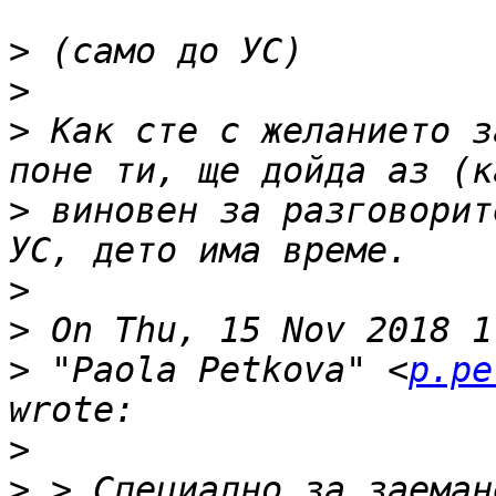
>
>
>
 Как сте с желанието з
>
 виновен за разговорит
>
>
>
 "Paola Petkova" <
p.pe
>
>
 > Специално за заеман