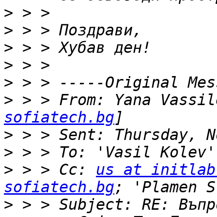
>
>
>
>
>
>
 > > From: Yana Vassil
sofiatech.bg
>
>
>
 > > Cc: 
us at initlab
sofiatech.bg
>
 > > Subject: RE: Въпр