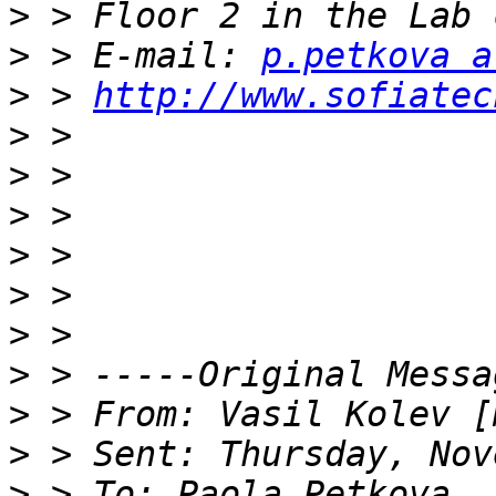
>
>
 > E-mail: 
p.petkova a
>
 > 
http://www.sofiatec
>
>
>
>
>
>
>
>
 > From: Vasil Kolev [
>
>