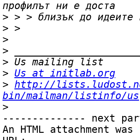
>
>
>
>
>
>
Us at initlab.org
>
http://lists.ludost.n
bin/mailman/listinfo/us
>
-------------- next par
An HTML attachment was 