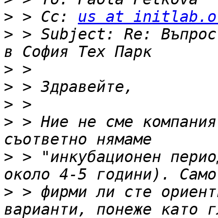
>
 > Cc: 
us at initlab.o
>
 > Subject: Re: Въпрос
>
>
>
>
 > Ние не сме компания
>
 > "инкубационен перио
>
 > фирми ли сте ориент