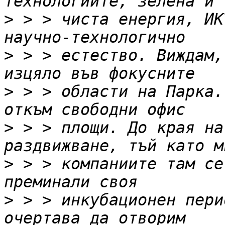
>
 > > чиста енергия, ИК
>
 > > естество. Виждам,
>
 > > области на Парка.
>
 > > площи. До края на
>
 > > компаниите там се
>
 > > инкубационен пери