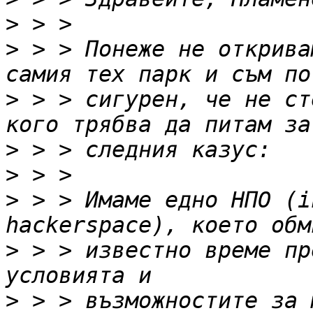
>
>
 > > Понеже не открива
>
 > > сигурен, че не ст
>
>
>
 > > Имаме едно НПО (i
>
 > > известно време пр
>
 > > възможностите за 