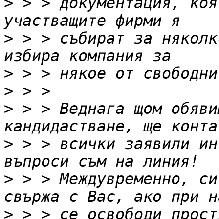
>
 > > документация, коя
>
 > > събират за няколк
>
>
>
 > > Веднага щом обяви
>
 > > всички заявили ин
>
 > > Междувременно, си
>