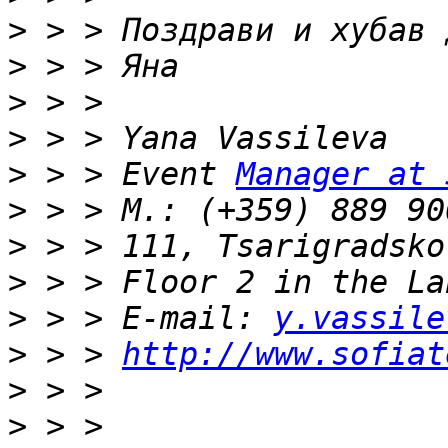
>
>
>
>
>
 > > Event 
Manager at 
>
>
>
>
 > > E-mail: 
y.vassile
>
 > > 
http://www.sofiat
>
>