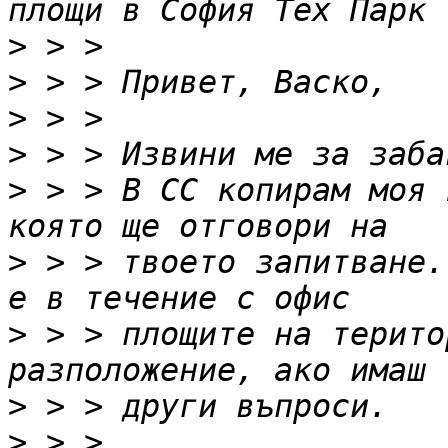
>
>
>
>
>
 > > В СС копирам моя 
>
 > > твоето запитване.
>
 > > площите на терито
>
>