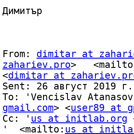
Димитър

From: 
dimitar at zahari
zahariev.pro
>   <mailto
<
dimitar at zahariev.pr
Sent: 26 август 2019 г.
To: 'Vencislav Atanasov
gmail.com
> <
user89 at g
Cc: '
us at initlab.org
 
'  <mailto:
us at initla