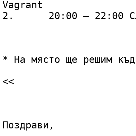
Vagrant

2.	20:00 – 22:00 Сладки приказки на бира*

* На място ще решим къде
<< 

Поздрави,
