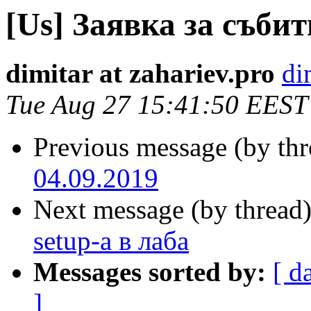
[Us] Заявка за събит
dimitar at zahariev.pro
di
Tue Aug 27 15:41:50 EEST
Previous message (by th
04.09.2019
Next message (by thread
setup-а в лаба
Messages sorted by:
[ d
]