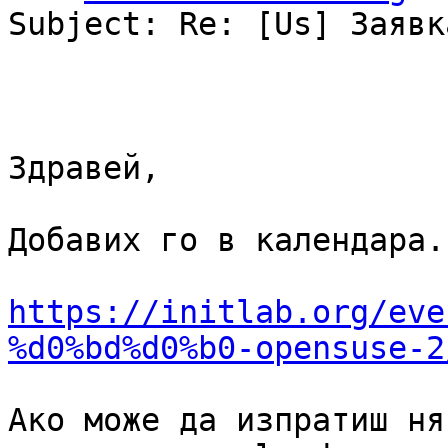
Subject: Re: [Us] Заявк
Здравей,

Добавих го в календара.

https://initlab.org/eve
%d0%bd%d0%b0-opensuse-2
Ако може да изпратиш ня