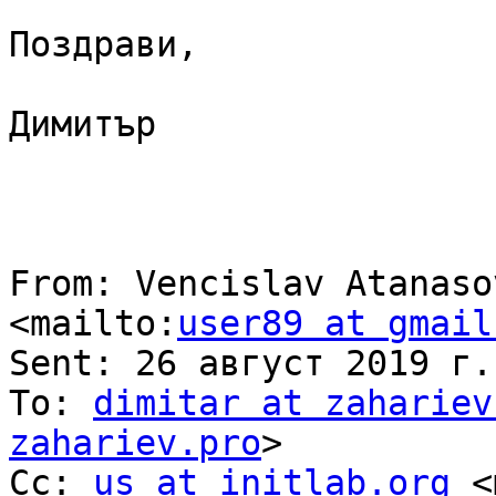
Поздрави,

Димитър

From: Vencislav Atanaso
<mailto:
user89 at gmail
Sent: 26 август 2019 г.
To: 
dimitar at zahariev
zahariev.pro
> 

Cc: 
us at initlab.org
 <