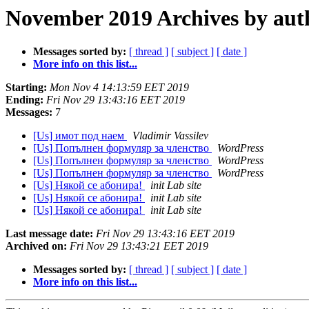
November 2019 Archives by aut
Messages sorted by:
[ thread ]
[ subject ]
[ date ]
More info on this list...
Starting:
Mon Nov 4 14:13:59 EET 2019
Ending:
Fri Nov 29 13:43:16 EET 2019
Messages:
7
[Us] имот под наем
Vladimir Vassilev
[Us] Попълнен формуляр за членство
WordPress
[Us] Попълнен формуляр за членство
WordPress
[Us] Попълнен формуляр за членство
WordPress
[Us] Някой се абонира!
init Lab site
[Us] Някой се абонира!
init Lab site
[Us] Някой се абонира!
init Lab site
Last message date:
Fri Nov 29 13:43:16 EET 2019
Archived on:
Fri Nov 29 13:43:21 EET 2019
Messages sorted by:
[ thread ]
[ subject ]
[ date ]
More info on this list...