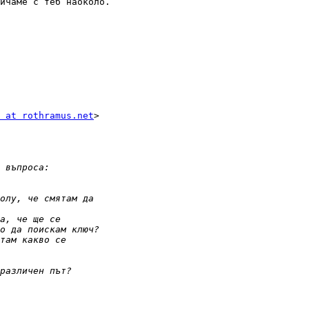
ичаме с теб наоколо.

 at rothramus.net
>
