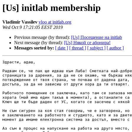
[Us] initlab membership
Vladimir Vassilev
vloo at initlab.org
Wed Oct 9 17:21:05 EEST 2019
Previous message (by thread):
[Us] Посещение на initlab
Next message (by thread):
[Us] Някой се абонира!
Messages sorted by:
[ date ]
[ thread ]
[ subject ]
[ author ]
Здрасти, адаш,

Радвам се, че пак ще идваш към Лаба! Сметката най-добре
страницата за дарения, за да не се окаже, че бъркаш няк
потвърждение от твоя страна, че почваш от дадена дата, 
достъпа, за да не зависиш от други хора да ти отварят.

Работното помещение се заключва, като там се запазва мя
хората (май има един такъв в момента), а останалите са 
Ключ ще ти бъде даден от УС, когато се засечеш с някой 
Не съм сигурен за коя стая говориш, че е затворена, но 
е заключването на работното и студиото, като и за двете
момент да имаме електронна система за достъп, вместо с 
Аз съм в процес на напускане на работа на друго място, 