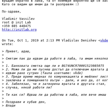
връщам обратно в Лаба, та от ноември вероятно ще се зас
Като се видим ще имам да ти разправям :)

По-здрави,

Vladimir Vassilev

root @ init Lab

http://initlab.org
On Tue, Oct 1, 2019 at 2:13 PM Vladislav Denishev <
vkde
wrote:

>
>
>
>
>
>
>
>
>
>
>
>
>
>
>
>