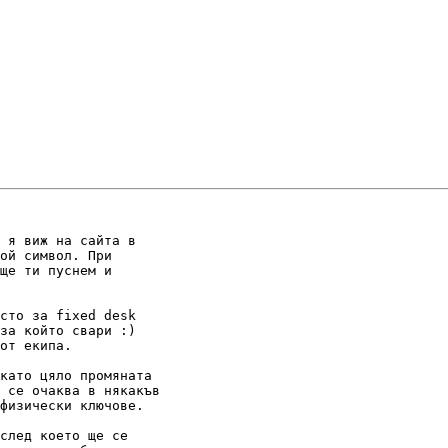
 я виж на сайта в

ой символ. При

ще ти пуснем и

сто за fixed desk

за който свари :)

от екипа.

като цяло промяната

 се очаква в някакъв

физически ключове.

след което ще се
