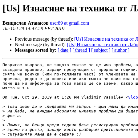
[Us] Изнасяне на техника от 
Венцислав Атанасов
user89 at gmail.com
Tue Oct 29 14:47:59 EET 2019
Previous message (by thread):
[Us] Изнасяне на техника от 
Next message (by thread):
[Us] Изнасяне на техника от Лаб
Messages sorted by:
[ date ]
[ thread ]
[ subject ]
[ author ]
Повдигам въпроса, не защото смятам че ще има проблем, а
въведено правило, заради презункции от предишни години.
смята че всички (или по-голямата част) от членовете на 
промяна, редно е да попита или ако смята че наистина ня
поне да ни информира за това какво ще се вземе, какво щ
място и т.н.

On Tue, Oct 29, 2019 at 1:26 PM Vladimir Vassilev <
vloo
>
>
>
>
>
>
>