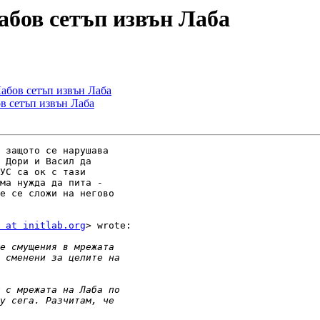
Лабов сетъп извън Лаба
Лабов сетъп извън Лаба
ов сетъп извън Лаба
 защото се нарушава

 Дори и Васил да

УС са ок с тази

ма нужда да пита -

е се сложи на негово

 at initlab.org
> wrote:
