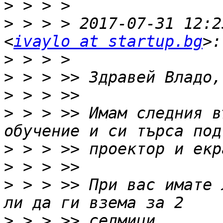
>
>
 > > > 2017-07-31 12:2
<
ivaylo at startup.bg
>
>
>
>
 > > >> Имам следния в
>
>
>
 > > >> При вас имате 
>