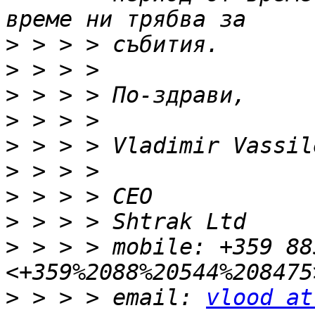
>
>
>
>
>
>
>
>
>
 > > > mobile: +359 88
>
 > > > email: 
vlood at