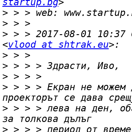
startup.bg
>
>
>
 > > 2017-08-01 10:37 
<
vlood at shtrak.eu
>
>
>
>
 > > > Екран не можем 
>
 > > > лева на ден, об
>
 > > > период от време