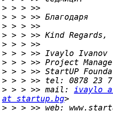
>
>
>
>
>
>
>
>
>
>
 > > >> mail: 
ivaylo a
at startup.bg
>