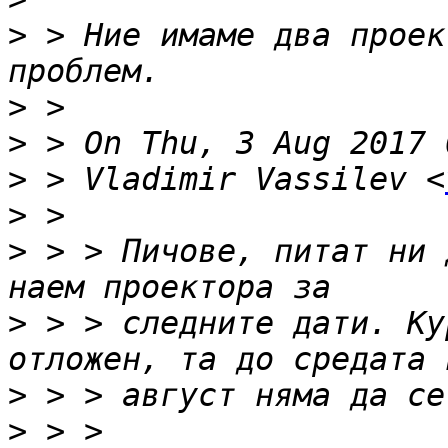
>
 > Ние имаме два проек
>
>
>
 > Vladimir Vassilev <
>
>
 > > Пичове, питат ни 
>
 > > следните дати. Ку
>
>