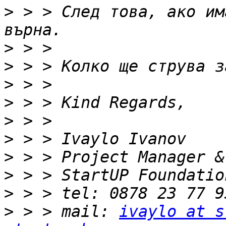
>
 > > След това, ако им
>
>
>
>
>
>
>
>
>
>
 > > mail: 
ivaylo at s