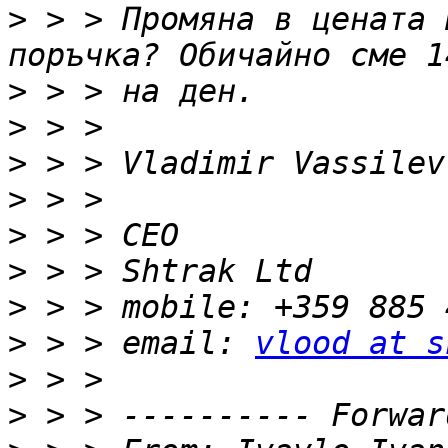
>
 > > Промяна в цената 
>
>
>
>
>
>
>
>
 > > email: 
vlood at s
>
>