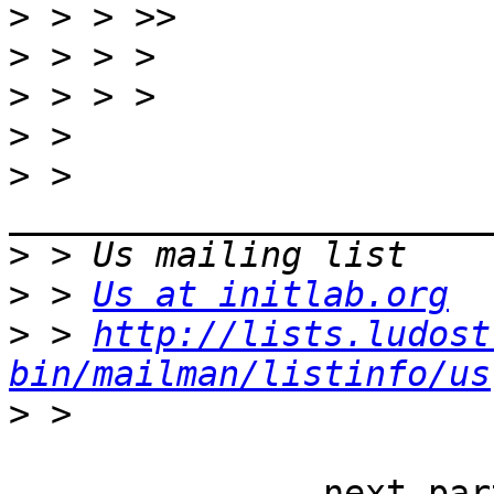
>
>
>
>
>
 > 
>
>
 > 
Us at initlab.org
>
 > 
http://lists.ludost
bin/mailman/listinfo/us
>
-------------- next par