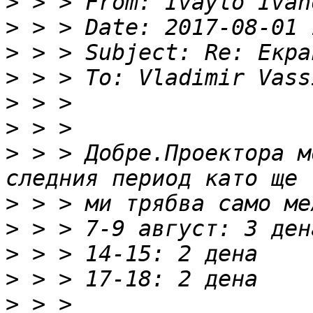
>
 > > From: Ivaylo Ivan
>
>
>
 > > To: Vladimir Vass
>
>
>
 > > Добре.Проектора м
>
>
>
>
>