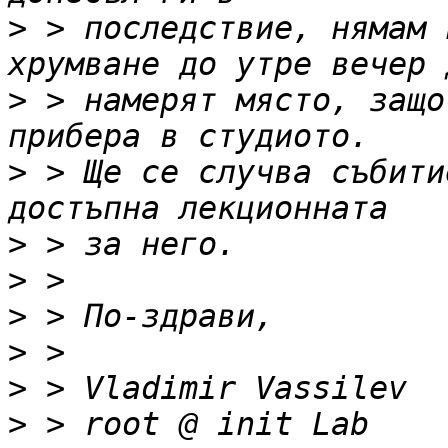
>
 > последствие, нямам 
>
 > намерят място, защо
>
 > Ще се случва събити
>
>
>
>
>
>