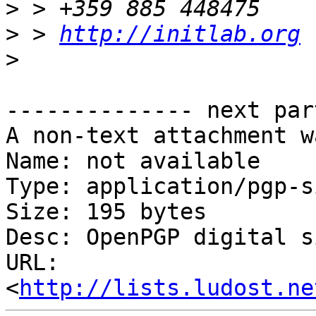
>
>
 > 
http://initlab.org
>
-------------- next par
A non-text attachment w
Name: not available

Type: application/pgp-s
Size: 195 bytes

Desc: OpenPGP digital s
URL: 
<
http://lists.ludost.ne