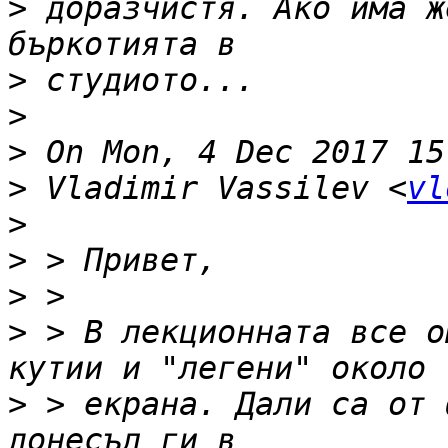
>
 доразчистя. Ако има ж
>
>
>
>
 Vladimir Vassilev <
vl
>
>
>
>
 > В лекционната все о
>
 > екрана. Дали са от 