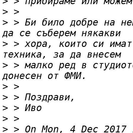
>
>
>
 > Би било добре на не
>
 > хора, които си имат
>
 > малко ред в студиот
>
>
>
>
>