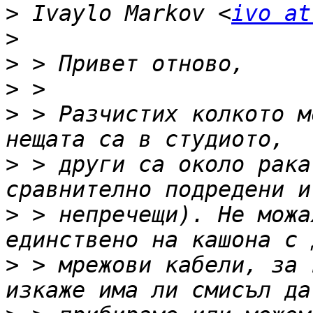
>
 Ivaylo Markov <
ivo at
>
>
>
>
 > Разчистих колкото м
>
 > други са около рака
>
 > непречещи). Не можа
>
 > мрежови кабели, за 