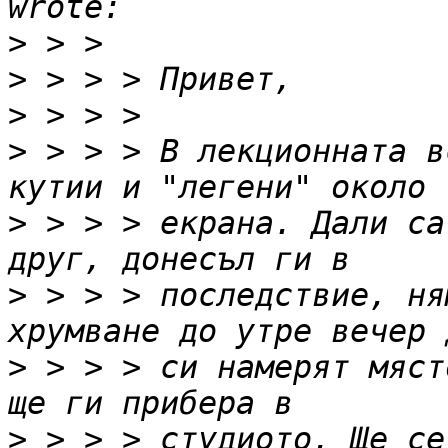
>
>
>
>
 > > > В лекционната в
>
 > > > екрана. Дали са
>
 > > > последствие, ня
>
 > > > си намерят мяст
>
 > > > студиото. Ще се