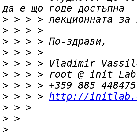
>
>
>
>
>
>
>
>
 > > > 
http://initlab.
>
>
>