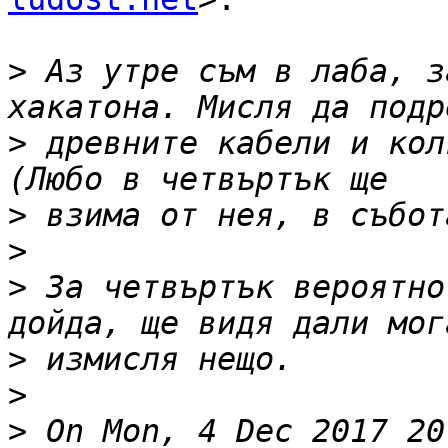
>
 Аз утре съм в лаба, з
>
 древните кабели и кол
>
>
>
 За четвъртък вероятно
>
>
>