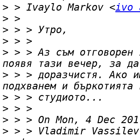
>
 > Ivaylo Markov <
ivo 
>
>
>
>
 > > Аз съм отговорен 
>
 > > доразчистя. Ако и
>
>
>
>
 > > Vladimir Vassilev