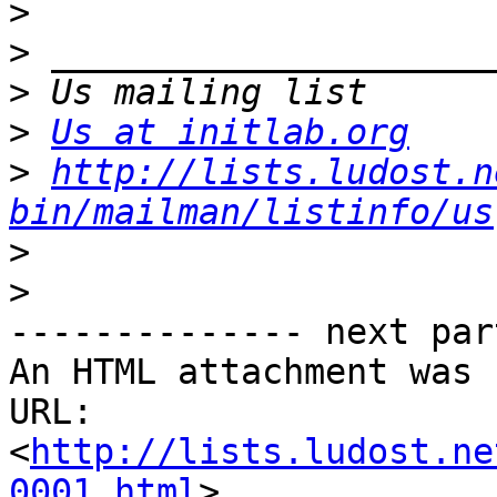
>
>
>
>
Us at initlab.org
>
http://lists.ludost.n
bin/mailman/listinfo/us
>
>
-------------- next par
An HTML attachment was 
URL: 
<
http://lists.ludost.ne
0001.html