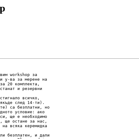
op
вим workshop за

и у-ва за мерене на

за 20 комплекта,

станат и резервни

стигнало всичко,

якъде след 14-ти).

те) са безплатни, но

дното условие: ако

си, ще е необходимо

, ще остане за нас,

 на всяка керемидка

ли безплатен, и дали
