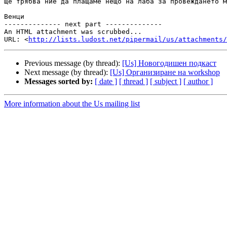
ще трябва ние да плащаме нещо на лаба за провеждането м
Венци

-------------- next part --------------

An HTML attachment was scrubbed...

URL: <
http://lists.ludost.net/pipermail/us/attachments/
Previous message (by thread):
[Us] Новогодишен подкаст
Next message (by thread):
[Us] Организиране на workshop
Messages sorted by:
[ date ]
[ thread ]
[ subject ]
[ author ]
More information about the Us mailing list