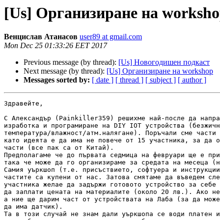
[Us] Организиране на worksh
Венцислав Атанасов
user89 at gmail.com
Mon Dec 25 01:33:26 EET 2017
Previous message (by thread):
[Us] Новогодишен подкаст
Next message (by thread):
[Us] Организиране на workshop
Messages sorted by:
[ date ]
[ thread ]
[ subject ]
[ author ]
Здравейте,

С Александър (Painkiller359) решихме най-после да напра
изработка и програмиране на DIY IOT устройства (безжичн
температура/влажност/атм.налягане). Поръчали сме части 
като идеята е да има не повече от 15 участника, за да о
части (все пак са от Китай).

Предполагаме че до първата седмица на февруари ще е при
така че може да го организираме за средата на месеца (н
Самия уъркшоп (т.е. присъствието, софтуера и инструкции
частите са купени от нас. Затова смятаме да въведем сле
участника желае да задържи готовото устройство за себе 
да заплати цената на материалите (около 20 лв.). Ако не
а ние ще дарим част от устройствата на Лаба (за да може
да има датчик).

Та в този случай не знам дали уъркшопа се води платен и