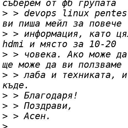
>
 > devops linux pentes
>
 > информация, като ця
>
 > човека. Ако може да
>
 > лаба и техниката, и
>
>
>
>