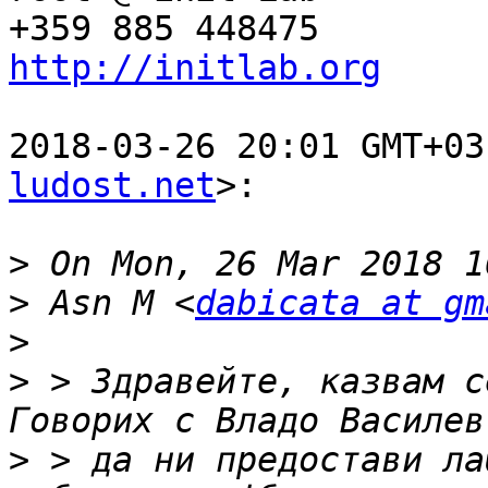
http://initlab.org
2018-03-26 20:01 GMT+03
ludost.net
>:

>
>
 Asn M <
dabicata at gm
>
>
 > Здравейте, казвам с
>
 > да ни предостави ла