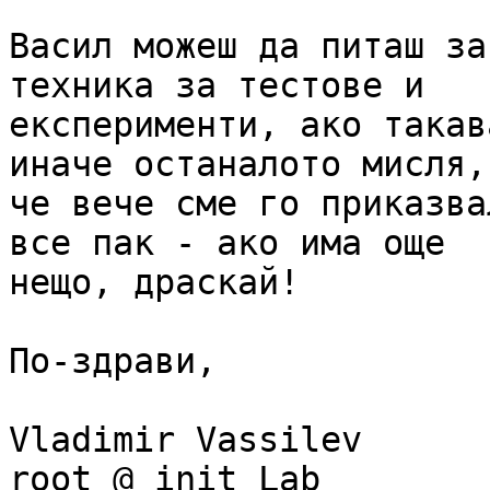
Васил можеш да питаш за
техника за тестове и

експерименти, ако такав
иначе останалото мисля,

че вече сме го приказва
все пак - ако има още

нещо, драскай!

По-здрави,

Vladimir Vassilev

root @ init Lab
