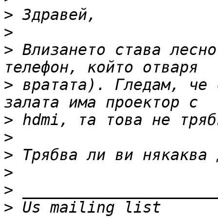
>
>
>
 Влизането става лесно
>
 вратата). Гледам, че 
>
>
>
>
>
>