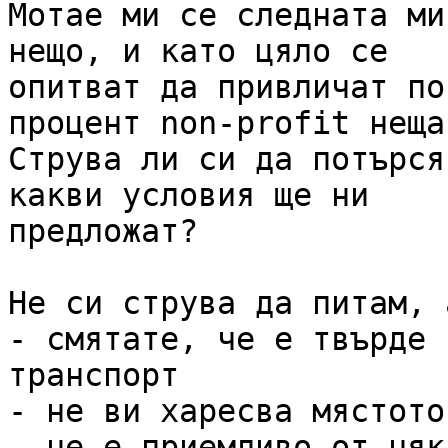
Мотае ми се следната ми
нещо, и като цяло се

опитват да привличат по
процент non-profit неща.
Струва ли си да потърся
какви условия ще ни

предложат?

Не си струва да питам, а
- смятате, че е твърде 
транспорт

- не ви харесва мястото

- не е приемливо от няк