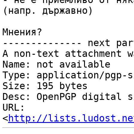
(напр. държавно)

Мнения?

-------------- next par
A non-text attachment w
Name: not available

Type: application/pgp-s
Size: 195 bytes

Desc: OpenPGP digital s
URL: 
<
http://lists.ludost.ne