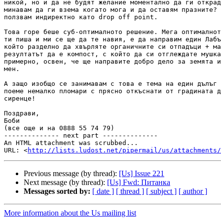
никой, но и да не будят желание моментално да ги открад
минавам да ги взема когато мога и да оставям празните? 
ползвам индиректно като drop off point.

Това горе беше суб-оптималното решение. Мега оптималнот
ти пиша и ми се ще да те навия, е да направим един Лабъ
който разделно да хвърляте органичните си отпадъци + ма
резултатът да е компост, с който да си отглеждате мушка
примерно, освен, че ще направите добро дело за земята и
мен.

А защо изобщо се занимавам с това е тема на един дълъг 
поеме немалко пломари с прясно откъснати от градината д
сиренце!

Поздрави,

Боби

(все още и на 0888 55 74 79)

-------------- next part --------------

An HTML attachment was scrubbed...

URL: <
http://lists.ludost.net/pipermail/us/attachments/
Previous message (by thread):
[Us] Issue 221
Next message (by thread):
[Us] Fwd: Питанка
Messages sorted by:
[ date ]
[ thread ]
[ subject ]
[ author ]
More information about the Us mailing list