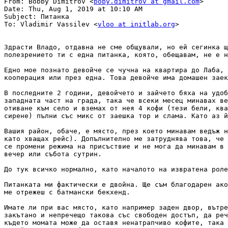
From: Bobby Dimitrov <
boby.dimitrov at gmail.com
>

Date: Thu, Aug 1, 2019 at 10:10 AM

Subject: Питанка

To: Vladimir Vassilev <
vloo at initlab.org
>

Здрасти Владо, отдавна не сме общували, но ей сегинка щ
полезрението ти с една питанка, която, обещавам, не е н
Едно мое познато девойче се чучна на квартира до Лаба, 
кооперация или през една. Това девойче има домашен заек
В последните 2 години, девойчето и зайчето бяха на удоб
западната част на града, така че всеки месец минавах ве
отиване към село и вземах от нея 4 кофи (тези бели, ква
сирене) пълни със микс от заешка тор и слама. Като аз й
Вашия район, обаче, е място, през което минавам ведъж н
като хващах рейс). Допълнително ме затруднява това, че 
се промени режима на присъствие и не мога да минавам в 
вечер или събота сутрин.

До тук всичко нормално, като началото на извратена роле
Питанката ми фактически е двойна. Ще съм благодарен ако
ме отрежеш с батмански бекхенд.

Имате ли при вас място, като например заден двор, вътре
закътано и непречещо такова със свободен достъп, да реч
където момата може да оставя ненатрапчиво кофите, така 