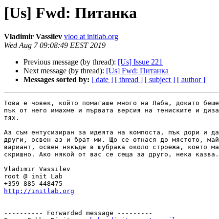
[Us] Fwd: Питанка
Vladimir Vassilev
vloo at initlab.org
Wed Aug 7 09:08:49 EEST 2019
Previous message (by thread):
[Us] Issue 221
Next message (by thread):
[Us] Fwd: Питанка
Messages sorted by:
[ date ]
[ thread ]
[ subject ]
[ author ]
Това е човек, който помагаше много на Лаба, докато беше
пък от него имахме и първата версия на тениските и диза
тях.

Аз съм ентусизиран за идеята на компоста, пък дори и да
други, освен аз и брат ми. Що се отнася до мястото, май
вариант, освен някъде в шубрака около строежа, което ма
скришно. Ако някой от вас се сеща за друго, нека казва.

Vladimir Vassilev

root @ init Lab

http://initlab.org
---------- Forwarded message ---------
