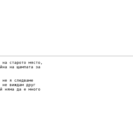
 на старото място,

йна на щампата за

 не я следваме

 не виждам друг

й няма да е много
