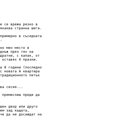
е се врежа резко в

якаква странна шега.

примерно в съседната

.

но мен място в

днъж през тях на

дратни, с капак, от

 оставях 4 празни.

а 8 години (последно

с новата й квартира

традиционното петък

ва сесия...

 премислиш преди да

шен двор или друго

ем зад къщата,

че да не досаждат на
