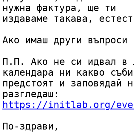
нужна фактура, ще ти

издаваме такава, естест
Ако имаш други въпроси 
П.П. Ако не си идвал в 
календара ни какво събит
предстоят и заповядай н
https://initlab.org/eve
По-здрави,
