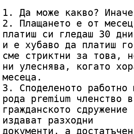
1. Да може какво? Иначе
2. Плащането е от месец
платиш си гледаш 30 дни
и е хубаво да платиш го
сме стриктни за това, но
ни улеснява, когато хор
месеца.

3. Споделеното работно 
рода premium членство в

гражданското сдружение 
издават разходни

документи, а достатъчен