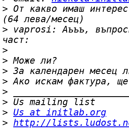
>
 От какво имаш интерес
>
 vaprosi: Аъъъ, въпрос
>
>
>
>
>
>
>
Us at initlab.org
>
http://lists.ludost.n