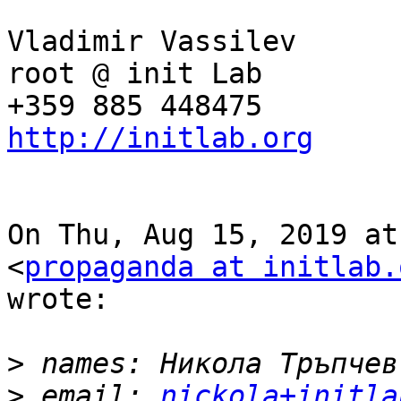
Vladimir Vassilev

root @ init Lab

http://initlab.org
On Thu, Aug 15, 2019 at
<
propaganda at initlab.
wrote:

>
>
 email: 
nickola+initla