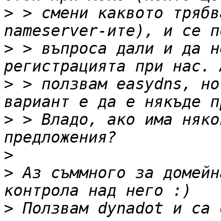
>
 > смени каквото трябв
>
 > въпроса дали и да н
>
 > ползвам easydns, но
>
 > Владо, ако има няко
>
>
 Аз съммного за домейн
>