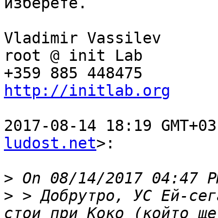
изберете.

Vladimir Vassilev

root @ init Lab

http://initlab.org
2017-08-14 18:19 GMT+03
ludost.net
>:

>
>
 > Добрутро, УС Ей-сег