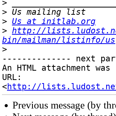
>
>
>
Us at initlab.org
>
http://lists.ludost.n
bin/mailman/listinfo/us
>
-------------- next par
An HTML attachment was 
URL: 
<
http://lists.ludost.ne
Previous message (by th