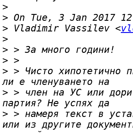
>
>
>
 Vladimir Vassilev <
vl
>
>
>
>
 > Чисто хипотетично п
>
 > член на УС или дори
>
 > намеря текст в уста