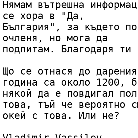
Нямам вътрешна информац
се хора в "Да,

България", за където по
очленя, но мога да

подпитам. Благодаря ти 
Що се отнася до дарения
година са около 1200, бе
някой да е повдигал пол
това, тъй че вероятно см
окей с това. Или не?

Vladimir Vassilev
