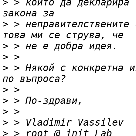
>
 > който да декларира 
>
 > неправителствените 
>
>
>
 > Някой с конкретна и
>
>
>
>
>