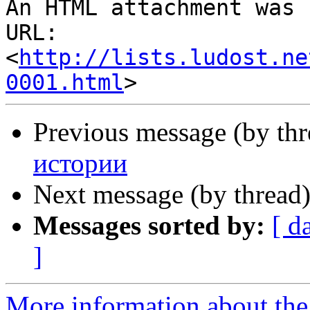
An HTML attachment was 
URL: 
<
http://lists.ludost.ne
0001.html
Previous message (by th
истории
Next message (by thread
Messages sorted by:
[ d
]
More information about the 