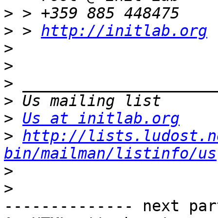
>
>
 > 
http://initlab.org
>
>
>
>
>
Us at initlab.org
>
http://lists.ludost.n
bin/mailman/listinfo/us
>
>
-------------- next par