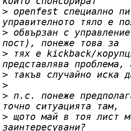
>
 openfest специално пи
>
 обвързан с управление
>
 тях е kickback/корупц
>
>
>
 п.с. понеже предполаг
>
 щото май в тоя лист м