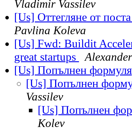
Vladimir Vassilev
[Us] Оттегляне от поста
Pavlina Koleva
[Us] Fwd: Buildit Acceler
great startups
Alexander
[Us] Попълнен формуляр
[Us] Попълнен формул
Vassilev
[Us] Попълнен фор
Kolev