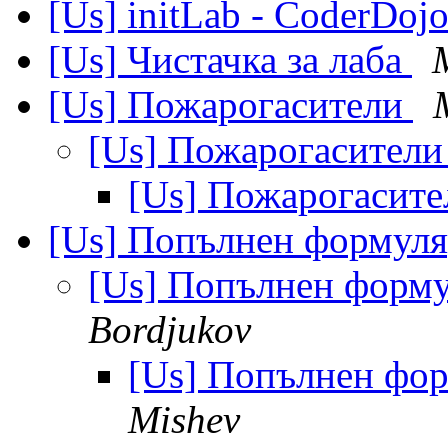
[Us] initLab - CoderDoj
[Us] Чистачка за лаба
[Us] Пожарогасители
[Us] Пожарогасител
[Us] Пожарогасит
[Us] Попълнен формуля
[Us] Попълнен форму
Bordjukov
[Us] Попълнен фор
Mishev