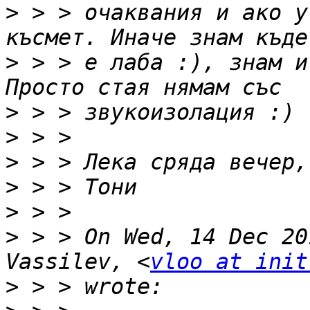
>
 > > очаквания и ако у
>
 > > е лаба :), знам и
>
>
>
>
>
>
 > > On Wed, 14 Dec 20
Vassilev, <
vloo at init
>