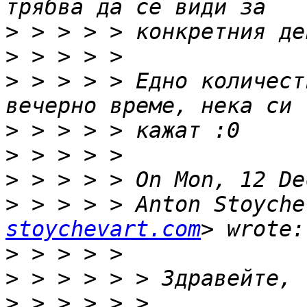
>
>
>
 > > > > Едно количест
>
>
>
>
 > > > > Anton Stoyche
stoychevart.com
>
>
>