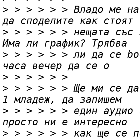
>
 > > > > > Владо ме на
>
 > > > > > нещата със 
>
 > > > > > ли да се bo
>
>
 > > > > > Ще ми се да
>
 > > > > > един аудио 
>
 > > > > > как ще се п