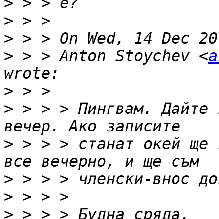
>
>
>
>
 > > Anton Stoychev <
a
>
>
 > > > Пингвам. Дайте 
>
 > > > станат окей ще 
>
>
>