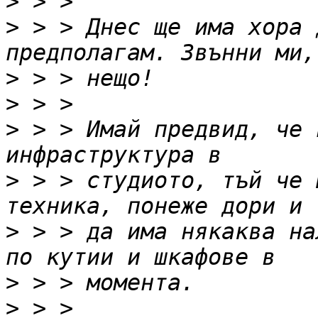
>
>
 > > Днес ще има хора 
>
>
>
 > > Имай предвид, че 
>
 > > студиото, тъй че 
>
 > > да има някаква на
>
>