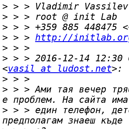
>
>
>
>
 > > 
http://initlab.or
>
>
 > > 2016-12-14 12:30 
<
vasil at ludost.net
>
>
 > > Ами тая вечер тря
>
 > > един телефон, дет