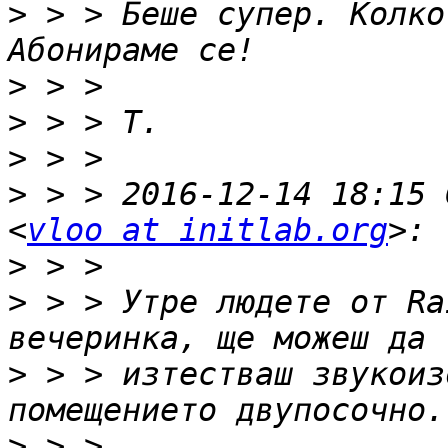
>
 > > Беше супер. Колко
>
>
>
>
 > > 2016-12-14 18:15 
<
vloo at initlab.org
>
>
 > > Утре людете от Ra
>
 > > изтестваш звукоиз
>