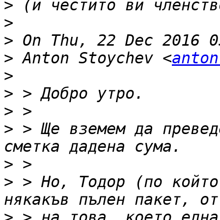
>
>
>
>
 Anton Stoychev <
anton
>
>
>
>
 > Ще вземем да превед
>
>
 > Но, Тодор (по който
>
 > на това, което една