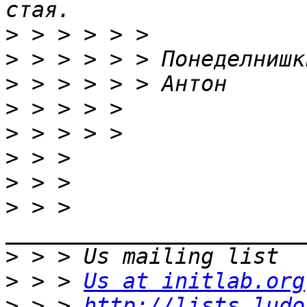
>
>
>
>
>
>
>
>
 > > 
>
>
 > > 
Us at initlab.org
>
 > > 
http://lists.ludo