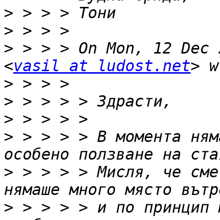
>
>
>
 > > > On Mon, 12 Dec 
<
vasil at ludost.net
>
>
>
>
 > > > > В момента ням
>
 > > > > Мисля, че сме
>
 > > > > и по принцип 