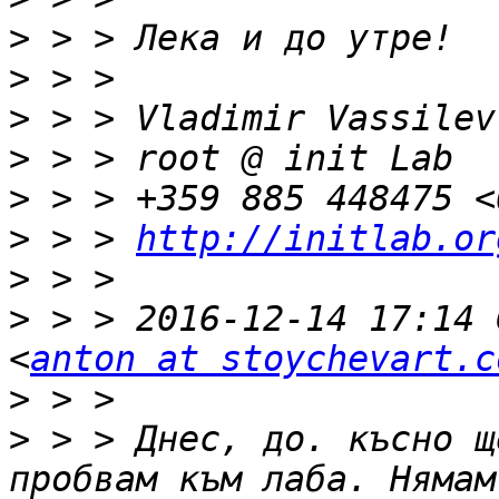
>
>
>
>
>
>
 > > 
http://initlab.or
>
>
 > > 2016-12-14 17:14 
<
anton at stoychevart.c
>
>
 > > Днес, до. късно щ