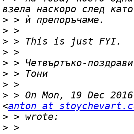
>
>
>
>
>
>
>
>
 > On Mon, 19 Dec 2016
<
anton at stoychevart.c
>
>