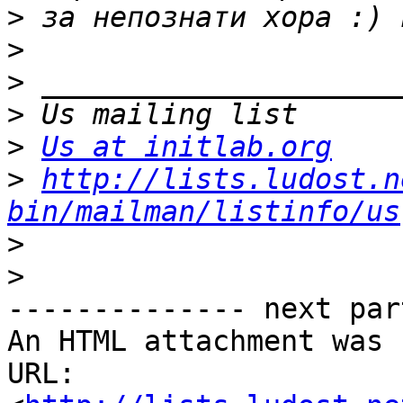
>
>
>
>
>
Us at initlab.org
>
http://lists.ludost.n
bin/mailman/listinfo/us
>
>
-------------- next par
An HTML attachment was 
URL: 