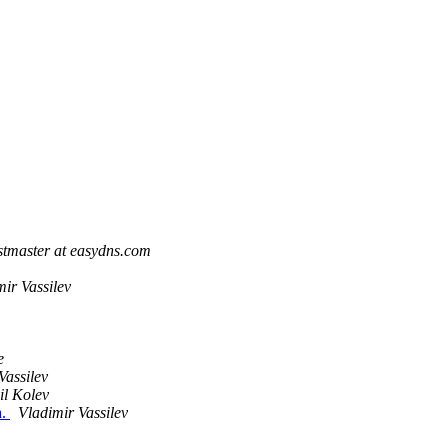
stmaster at easydns.com
ir Vassilev
e
Vassilev
il Kolev
а.
Vladimir Vassilev