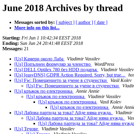
June 2018 Archives by thread
Messages sorted by:
[ subject ]
[ author ]
[ date ]
More info on this list...
Starting:
Fri Jun 1 10:42:34 EEST 2018
Ending:
Sun Jun 24 20:41:48 EEST 2018
Messages:
21
[Us] Камери около Лаба
Vladimir Vassilev
[Us] Попълнен формуляр за членство
WordPress
[Us] DELL Optilex 780 без HDD подарък
Vladimir Vassilev
[Us] [easyDNS] GDPR Action Required. Sorry, but true...
ho
[Us] Fw: Помещението за учене в студенстки
Vasil Kolev
[Us] Fw: Помещението за учене в студенстки
Vladim
[Us] кръжок по електроника
Annie Annie
[Us] кръжок по електроника
Vladimir Vassilev
[Us] кръжок по електроника
Vasil Kolev
[Us] кръжок по електроника
Annie Anni
[Us] Лабова партида за тока? Айде няма нужда.
Vladimir 
[Us] Лабова партида за тока? Айде няма нужда.
Vas
[Us] Лабова партида за тока? Айде няма нужд
[Us] Течове
Vladimir Vassilev