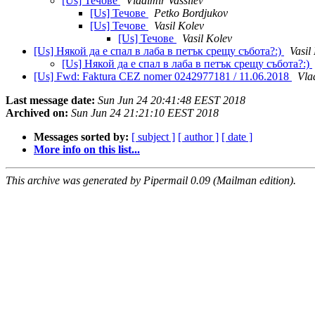
[Us] Течове
Vladimir Vassilev
[Us] Течове
Petko Bordjukov
[Us] Течове
Vasil Kolev
[Us] Течове
Vasil Kolev
[Us] Някой да е спал в лаба в петък срещу събота?:)
Vasil
[Us] Някой да е спал в лаба в петък срещу събота?:)
[Us] Fwd: Faktura CEZ nomer 0242977181 / 11.06.2018
Vla
Last message date:
Sun Jun 24 20:41:48 EEST 2018
Archived on:
Sun Jun 24 21:21:10 EEST 2018
Messages sorted by:
[ subject ]
[ author ]
[ date ]
More info on this list...
This archive was generated by Pipermail 0.09 (Mailman edition).