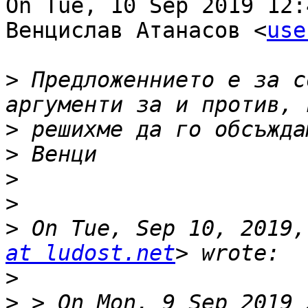
On Tue, 10 Sep 2019 12:
Венцислав Атанасов <
use
>
 Предложеннието е за c
>
>
>
>
>
 On Tue, Sep 10, 2019,
at ludost.net
>
>