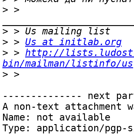
>
 > 
>
>
 > 
Us at initlab.org
>
 > 
http://lists.ludost
bin/mailman/listinfo/us
>
-------------- next par
A non-text attachment w
Name: not available

Type: application/pgp-s