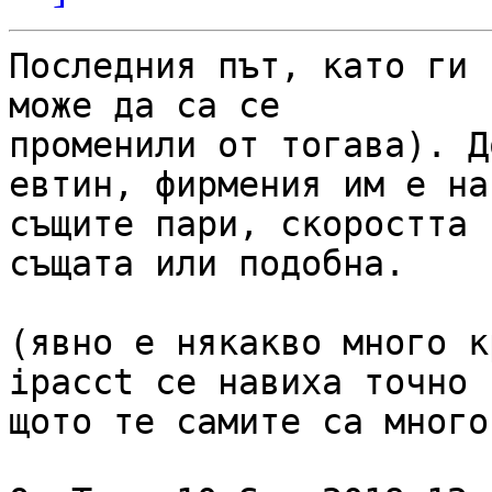
Последния път, като ги 
може да са се

променили от тогава). Д
евтин, фирмения им е на

същите пари, скоростта 
същата или подобна.

(явно е някакво много к
ipacct се навиха точно

щото те самите са много