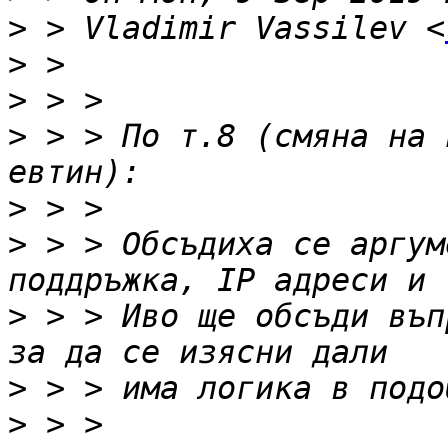
>
 > Vladimir Vassilev <
>
>
>
 > > По т.8 (смяна на 
>
>
 > > Обсъдиха се аргум
>
 > > Иво ще обсъди въп
>
>