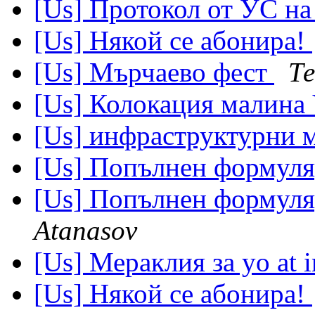
[Us] Протокол от УС на
[Us] Някой се абонира!
[Us] Мърчаево фест
Т
[Us] Колокация малин
[Us] инфраструктурни 
[Us] Попълнен формуля
[Us] Попълнен формуля
Atanasov
[Us] Мераклия за yo at i
[Us] Някой се абонира!