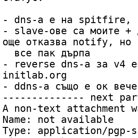
- dns-а е на spitfire, 
- slave-ове са моите + 
още отказва notify, но

  все пак дърпа

- reverse dns-а за v4 е
initlab.org

- ddns-а също е ок вече.
-------------- next par
A non-text attachment w
Name: not available

Type: application/pgp-s