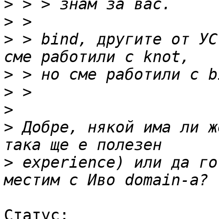
>
>
>
 > bind, другите от УС
>
>
>
>
 Добре, някой има ли ж
>
 experience) или да го
Статус:
