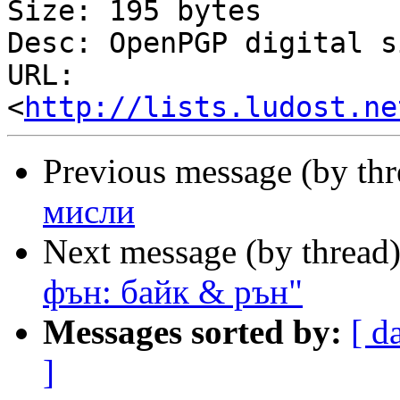
Size: 195 bytes

Desc: OpenPGP digital s
URL: 
<
http://lists.ludost.ne
Previous message (by th
мисли
Next message (by thread
фън: байк & рън"
Messages sorted by:
[ d
]