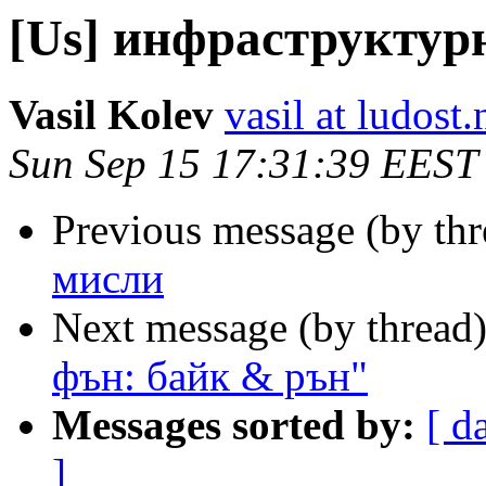
[Us] инфраструктур
Vasil Kolev
vasil at ludost.
Sun Sep 15 17:31:39 EEST
Previous message (by th
мисли
Next message (by thread
фън: байк & рън"
Messages sorted by:
[ d
]