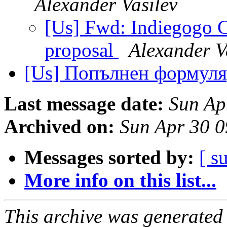
Alexander Vasilev
[Us] Fwd: Indiegogo 
proposal
Alexander V
[Us] Попълнен формуля
Last message date:
Sun Ap
Archived on:
Sun Apr 30 
Messages sorted by:
[ s
More info on this list...
This archive was generated