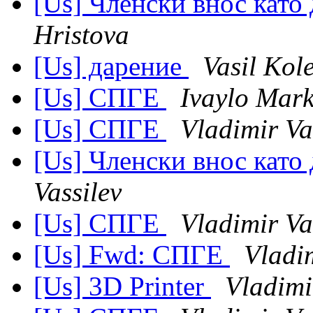
[Us] Членски внос като
Hristova
[Us] дарение
Vasil Kol
[Us] СПГЕ
Ivaylo Mar
[Us] СПГЕ
Vladimir Va
[Us] Членски внос като
Vassilev
[Us] СПГЕ
Vladimir Va
[Us] Fwd: СПГЕ
Vladim
[Us] 3D Printer
Vladimi