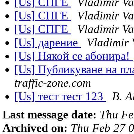
[Us] СПГЕ
Vladimir Va
[Us] СПГЕ
Vladimir Va
[Us] СПГЕ
Vladimir Va
[Us] дарение
Vladimir 
[Us] Някой се абонира!
[Us] Публикуване на пл
traffic-zone.com
[Us] тест тест 123
В. 
Last message date:
Thu Fe
Archived on:
Thu Feb 27 