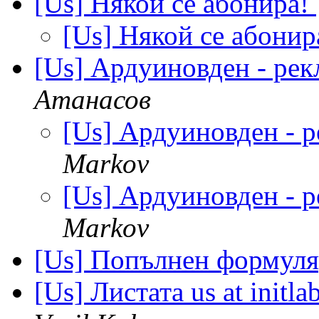
[Us] Някой се абонира!
[Us] Някой се абонир
[Us] Ардуиновден - рек
Атанасов
[Us] Ардуиновден - 
Markov
[Us] Ардуиновден - 
Markov
[Us] Попълнен формуля
[Us] Листата us at init