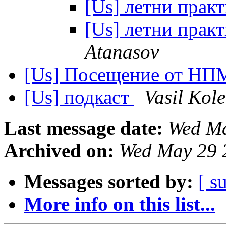
[Us] летни пра
[Us] летни пра
Atanasov
[Us] Посещение от Н
[Us] подкаст
Vasil Kole
Last message date:
Wed Ma
Archived on:
Wed May 29 
Messages sorted by:
[ s
More info on this list...