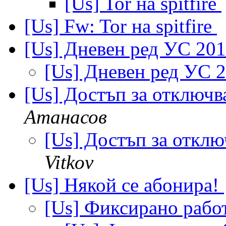
[Us] Tor на spitfire
[Us] Fw: Tor на spitfire
[Us] Дневен ред УС 20
[Us] Дневен ред УС 
[Us] Достъп за отключва
Атанасов
[Us] Достъп за отклю
Vitkov
[Us] Някой се абонира!
[Us] Фиксирано рабо