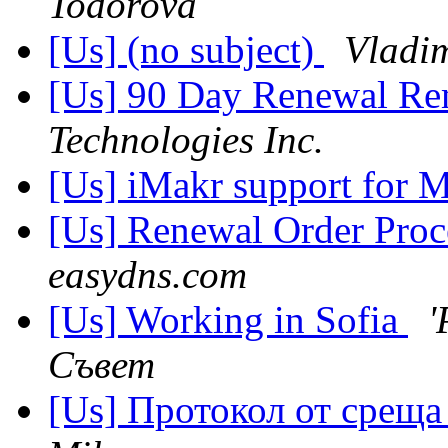
Todorova
[Us] (no subject)
Vladim
[Us] 90 Day Renewal R
Technologies Inc.
[Us] iMakr support for 
[Us] Renewal Order Proce
easydns.com
[Us] Working in Sofia
'
Съвет
[Us] Протокол от среща