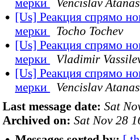
мерки
Vencislav Atana
[Us] Реакция спрямо н
мерки
Tocho Tochev
[Us] Реакция спрямо н
мерки
Vladimir Vassile
[Us] Реакция спрямо н
мерки
Vencislav Atana
Last message date:
Sat No
Archived on:
Sat Nov 28 
Messages sorted by:
[ t