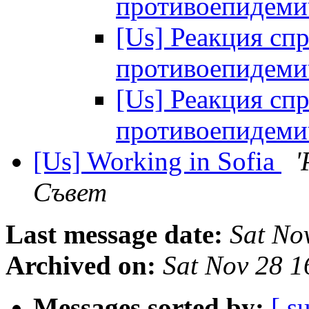
противоепидем
[Us] Реакция сп
противоепидем
[Us] Реакция сп
противоепидем
[Us] Working in Sofia
'
Съвет
Last message date:
Sat No
Archived on:
Sat Nov 28 
Messages sorted by:
[ s