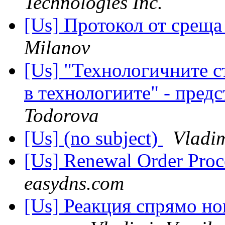
Technologies Inc.
[Us] Протокол от среща
Milanov
[Us] "Технологичните с
в технологиите" - пре
Todorova
[Us] (no subject)
Vladim
[Us] Renewal Order Proce
easydns.com
[Us] Реакция спрямо н