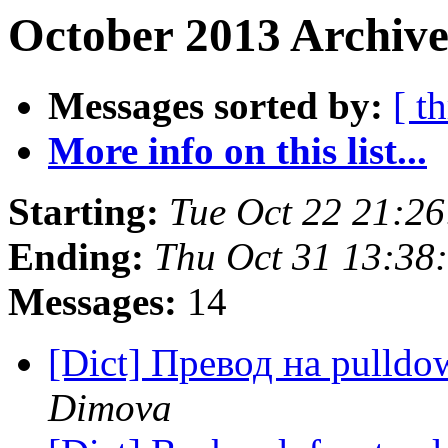
October 2013 Archive
Messages sorted by:
[ t
More info on this list...
Starting:
Tue Oct 22 21:2
Ending:
Thu Oct 31 13:38
Messages:
14
[Dict] Превод на pulldo
Dimova