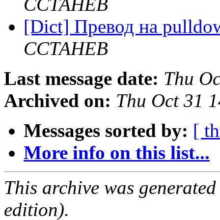
ССТАНЕВ
[Dict] Превод на pulldo
ССТАНЕВ
Last message date:
Thu Oc
Archived on:
Thu Oct 31 
Messages sorted by:
[ t
More info on this list...
This archive was generated
edition).