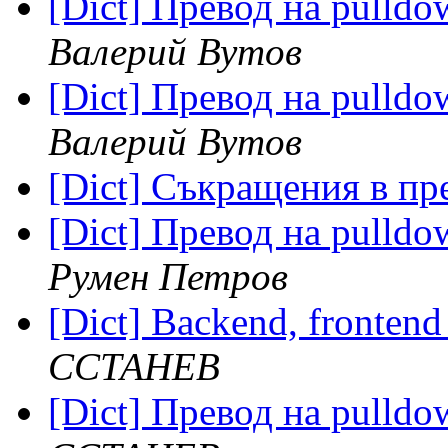
[Dict] Превод на pulldo
Валерий Вутов
[Dict] Превод на pulldo
Валерий Вутов
[Dict] Съкращения в п
[Dict] Превод на pulldo
Румен Петров
[Dict] Backend, frontend
ССТАНЕВ
[Dict] Превод на pulldo