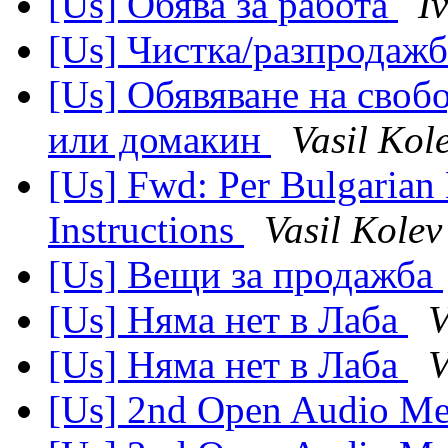
[Us] Обява за работа
I
[Us] Чистка/разпродаж
[Us] Обявяване на своб
или домакин
Vasil Kol
[Us] Fwd: Per Bulgaria
Instructions
Vasil Kolev
[Us] Вещи за продажба
[Us] Няма нет в Лаба
V
[Us] Няма нет в Лаба
V
[Us] 2nd Open Audio Me