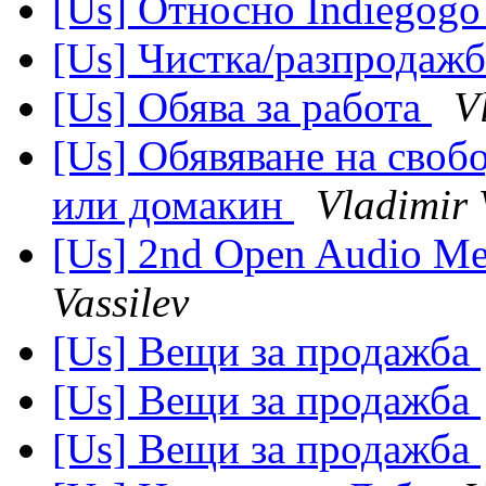
[Us] Относно Indiegog
[Us] Чистка/разпродаж
[Us] Обява за работа
V
[Us] Обявяване на своб
или домакин
Vladimir 
[Us] 2nd Open Audio Me
Vassilev
[Us] Вещи за продажба
[Us] Вещи за продажба
[Us] Вещи за продажба