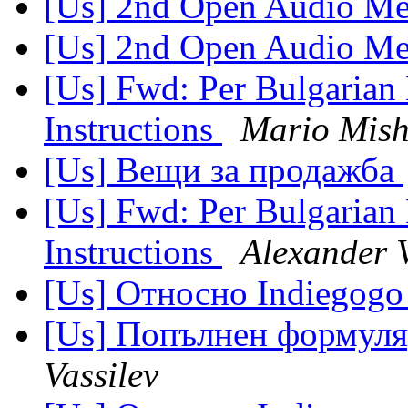
[Us] 2nd Open Audio Me
[Us] 2nd Open Audio Me
[Us] Fwd: Per Bulgaria
Instructions
Mario Mish
[Us] Вещи за продажба
[Us] Fwd: Per Bulgaria
Instructions
Alexander V
[Us] Относно Indiegog
[Us] Попълнен формуля
Vassilev