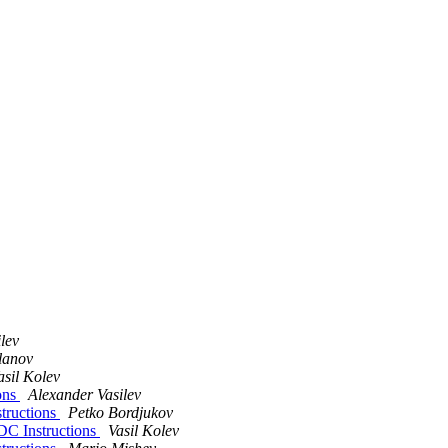
lev
lanov
asil Kolev
ons
Alexander Vasilev
tructions
Petko Bordjukov
DC Instructions
Vasil Kolev