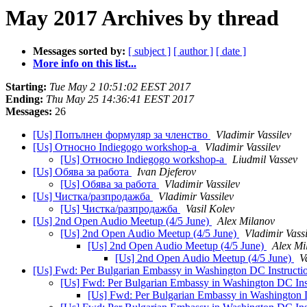
May 2017 Archives by thread
Messages sorted by:
[ subject ]
[ author ]
[ date ]
More info on this list...
Starting:
Tue May 2 10:51:02 EEST 2017
Ending:
Thu May 25 14:36:41 EEST 2017
Messages:
26
[Us] Попълнен формуляр за членство
Vladimir Vassilev
[Us] Относно Indiegogo workshop-а
Vladimir Vassilev
[Us] Относно Indiegogo workshop-а
Liudmil Vassev
[Us] Обява за работа
Ivan Djeferov
[Us] Обява за работа
Vladimir Vassilev
[Us] Чистка/разпродажба
Vladimir Vassilev
[Us] Чистка/разпродажба
Vasil Kolev
[Us] 2nd Open Audio Meetup (4/5 June)
Alex Milanov
[Us] 2nd Open Audio Meetup (4/5 June)
Vladimir Vassi
[Us] 2nd Open Audio Meetup (4/5 June)
Alex Mi
[Us] 2nd Open Audio Meetup (4/5 June)
V
[Us] Fwd: Per Bulgarian Embassy in Washington DC Instructi
[Us] Fwd: Per Bulgarian Embassy in Washington DC Ins
[Us] Fwd: Per Bulgarian Embassy in Washington 