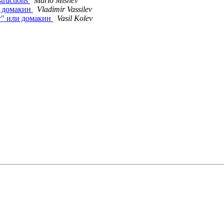
tructions
Mario Mishev
и домакин
Vladimir Vassilev
нт" или домакин
Vasil Kolev