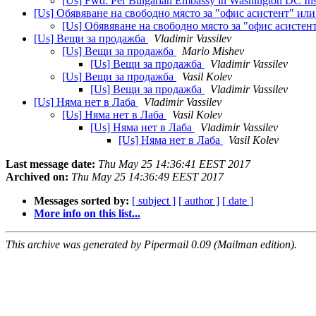
[Us] Fwd: Per Bulgarian Embassy in Washington DC Ins
[Us] Обявяване на свободно място за "офис асистент" ил
[Us] Обявяване на свободно място за "офис асисте
[Us] Вещи за продажба
Vladimir Vassilev
[Us] Вещи за продажба
Mario Mishev
[Us] Вещи за продажба
Vladimir Vassilev
[Us] Вещи за продажба
Vasil Kolev
[Us] Вещи за продажба
Vladimir Vassilev
[Us] Няма нет в Лаба
Vladimir Vassilev
[Us] Няма нет в Лаба
Vasil Kolev
[Us] Няма нет в Лаба
Vladimir Vassilev
[Us] Няма нет в Лаба
Vasil Kolev
Last message date:
Thu May 25 14:36:41 EEST 2017
Archived on:
Thu May 25 14:36:49 EEST 2017
Messages sorted by:
[ subject ]
[ author ]
[ date ]
More info on this list...
This archive was generated by Pipermail 0.09 (Mailman edition).