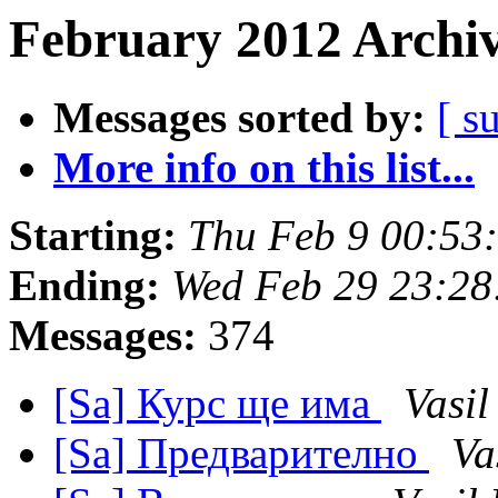
February 2012 Archiv
Messages sorted by:
[ s
More info on this list...
Starting:
Thu Feb 9 00:53
Ending:
Wed Feb 29 23:28
Messages:
374
[Sa] Курс ще има
Vasil
[Sa] Предварително
Va