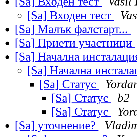
[Sa] Входен тест
Vasil
[Sa] Входен тест
Vas
[Sa] Малък фалстарт...
[Sa] Приети участници
[Sa] Начална инсталац
[Sa] Начална инстал
[Sa] Статус
Yorda
[Sa] Статус
b2
[Sa] Статус
Yor
[Sa] уточнение?
Vladi