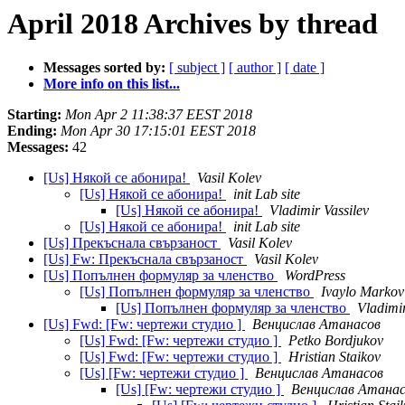
April 2018 Archives by thread
Messages sorted by:
[ subject ]
[ author ]
[ date ]
More info on this list...
Starting:
Mon Apr 2 11:38:37 EEST 2018
Ending:
Mon Apr 30 17:15:01 EEST 2018
Messages:
42
[Us] Някой се абонира!
Vasil Kolev
[Us] Някой се абонира!
init Lab site
[Us] Някой се абонира!
Vladimir Vassilev
[Us] Някой се абонира!
init Lab site
[Us] Прекъснала свързаност
Vasil Kolev
[Us] Fw: Прекъснала свързаност
Vasil Kolev
[Us] Попълнен формуляр за членство
WordPress
[Us] Попълнен формуляр за членство
Ivaylo Markov
[Us] Попълнен формуляр за членство
Vladimir
[Us] Fwd: [Fw: чертежи студио ]
Венцислав Атанасов
[Us] Fwd: [Fw: чертежи студио ]
Petko Bordjukov
[Us] Fwd: [Fw: чертежи студио ]
Hristian Staikov
[Us] [Fw: чертежи студио ]
Венцислав Атанасов
[Us] [Fw: чертежи студио ]
Венцислав Атана