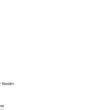
 Vassilev
сов