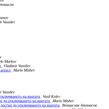
kov
Атанасов
anasov
r Vassilev
v
ylo Markov
л
Vladimir Vassilev
4 април
Mario Mishev
r Vassilev
 отключването на вратата
Vasil Kolev
ъп до отключването на вратата
Mario Mishev
и достъп до отключването на вратата
Венцислав Атанасов