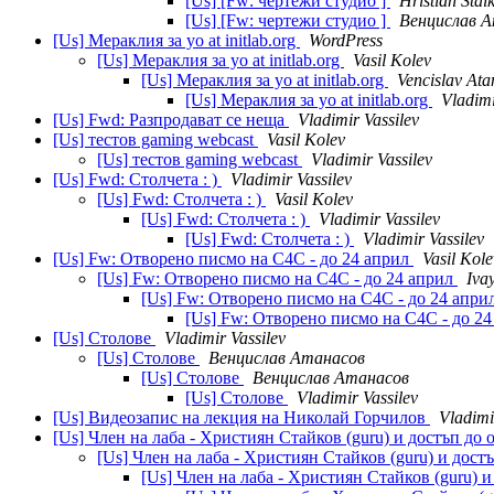
[Us] [Fw: чертежи студио ]
Hristian Stai
[Us] [Fw: чертежи студио ]
Венцислав 
[Us] Мераклия за yo at initlab.org
WordPress
[Us] Мераклия за yo at initlab.org
Vasil Kolev
[Us] Мераклия за yo at initlab.org
Vencislav At
[Us] Мераклия за yo at initlab.org
Vladimi
[Us] Fwd: Разпродават се неща
Vladimir Vassilev
[Us] тестов gaming webcast
Vasil Kolev
[Us] тестов gaming webcast
Vladimir Vassilev
[Us] Fwd: Столчета : )
Vladimir Vassilev
[Us] Fwd: Столчета : )
Vasil Kolev
[Us] Fwd: Столчета : )
Vladimir Vassilev
[Us] Fwd: Столчета : )
Vladimir Vassilev
[Us] Fw: Отворено писмо на С4С - до 24 април
Vasil Kole
[Us] Fw: Отворено писмо на С4С - до 24 април
Iva
[Us] Fw: Отворено писмо на С4С - до 24 апри
[Us] Fw: Отворено писмо на С4С - до 2
[Us] Столове
Vladimir Vassilev
[Us] Столове
Венцислав Атанасов
[Us] Столове
Венцислав Атанасов
[Us] Столове
Vladimir Vassilev
[Us] Видеозапис на лекция на Николай Горчилов
Vladimi
[Us] Член на лаба - Християн Стайков (guru) и достъп до
[Us] Член на лаба - Християн Стайков (guru) и дост
[Us] Член на лаба - Християн Стайков (guru) 